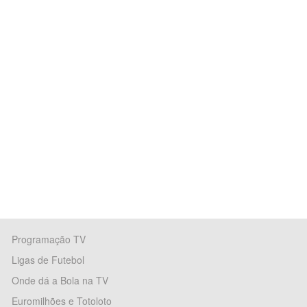
Programação TV
Ligas de Futebol
Onde dá a Bola na TV
Euromilhões e Totoloto