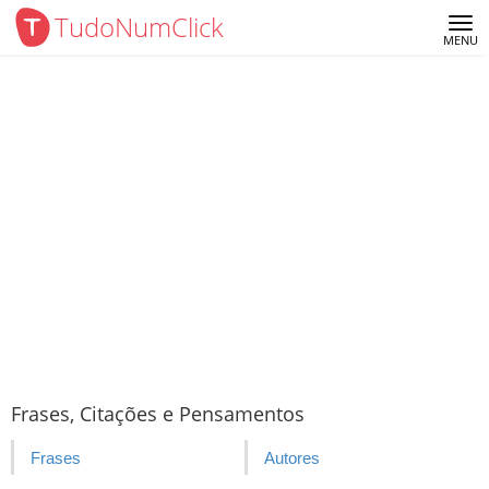
TudoNumClick
Me
MENU
Frases, Citações e Pensamentos
Frases
Autores