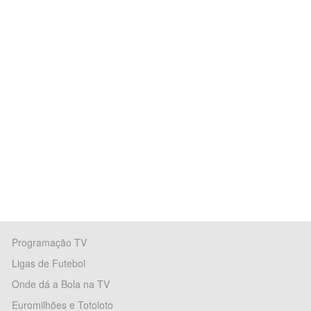
Programação TV
Ligas de Futebol
Onde dá a Bola na TV
Euromilhões e Totoloto