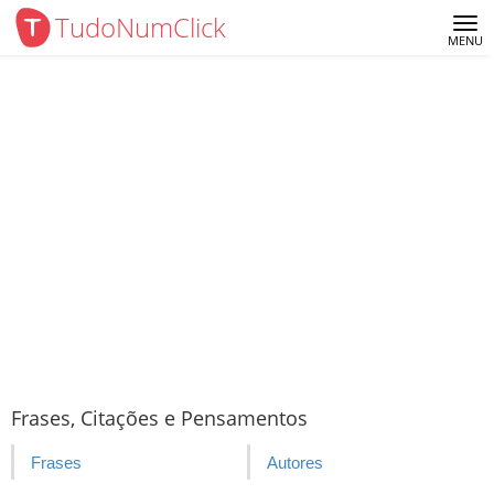
TudoNumClick
Me
MENU
Frases, Citações e Pensamentos
Frases
Autores