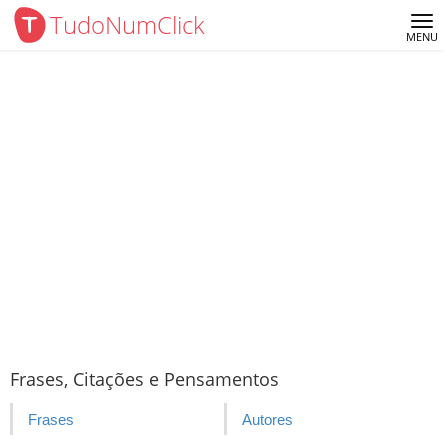
TudoNumClick
Me
MENU
Frases, Citações e Pensamentos
Frases
Autores