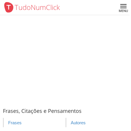
TudoNumClick
Me
MENU
Frases, Citações e Pensamentos
Frases
Autores