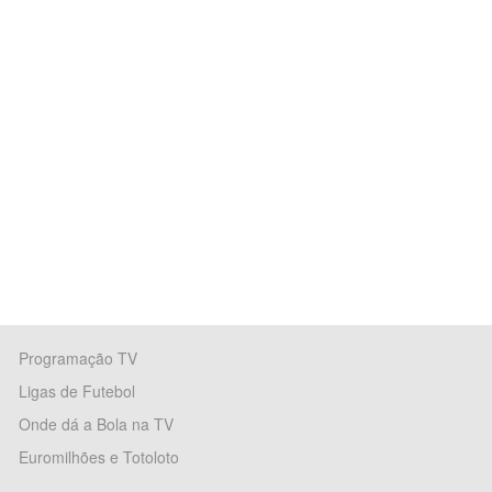
Programação TV
Ligas de Futebol
Onde dá a Bola na TV
Euromilhões e Totoloto