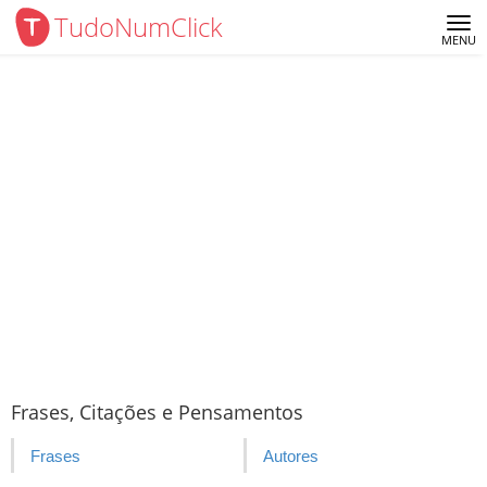
TudoNumClick
Me
MENU
Frases, Citações e Pensamentos
Frases
Autores