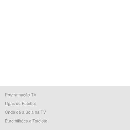
Programação TV
Ligas de Futebol
Onde dá a Bola na TV
Euromilhões e Totoloto