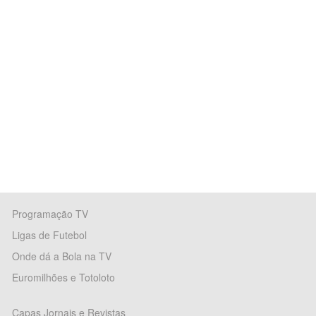
Programação TV
Ligas de Futebol
Onde dá a Bola na TV
Euromilhões e Totoloto
Capas Jornais e Revistas