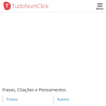
TudoNumClick
Me
MENU
Frases, Citações e Pensamentos
Frases
Autores