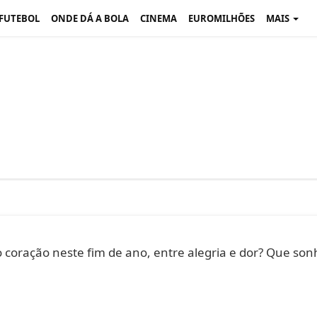
 FUTEBOL
ONDE DÁ A BOLA
CINEMA
EUROMILHÕES
MAIS
oração neste fim de ano, entre alegria e dor? Que son