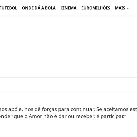
 FUTEBOL
ONDE DÁ A BOLA
CINEMA
EUROMILHÕES
MAIS
nos apóie, nos dê forças para continuar. Se aceitamos es
er que o Amor não é dar ou receber, é participar.”