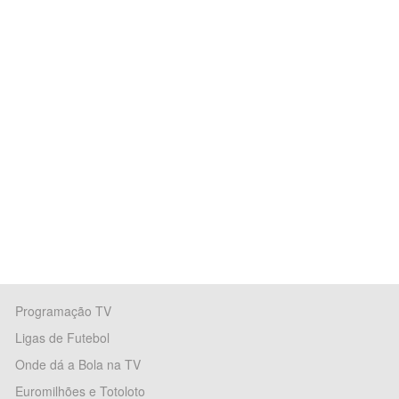
Programação TV
Ligas de Futebol
Onde dá a Bola na TV
Euromilhões e Totoloto