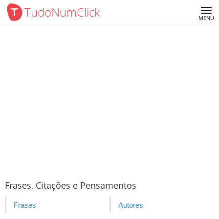
TudoNumClick
Me
MENU
Frases, Citações e Pensamentos
Frases
Autores