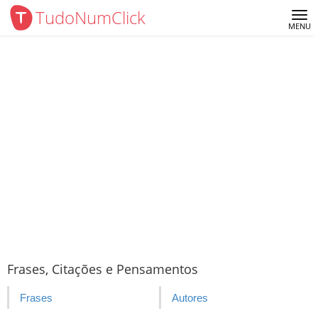
TudoNumClick
Me
MENU
Frases, Citações e Pensamentos
Frases
Autores