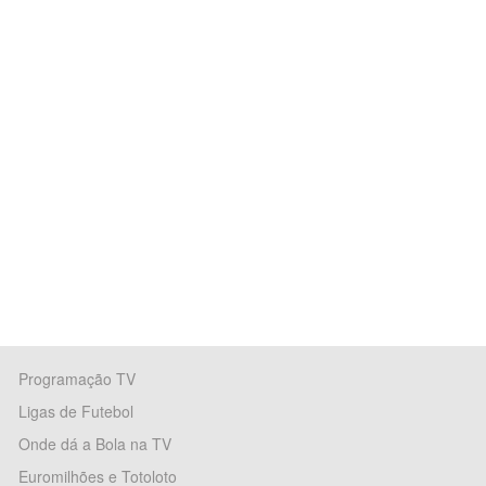
Programação TV
Ligas de Futebol
Onde dá a Bola na TV
Euromilhões e Totoloto