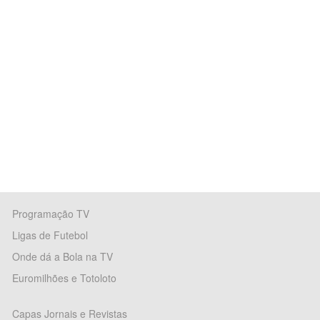
Programação TV
Ligas de Futebol
Onde dá a Bola na TV
Euromilhões e Totoloto
Capas Jornais e Revistas