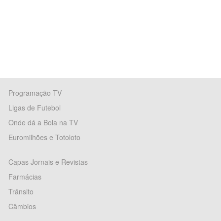
Programação TV
Ligas de Futebol
Onde dá a Bola na TV
Euromilhões e Totoloto
Capas Jornais e Revistas
Farmácias
Trânsito
Câmbios