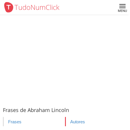
TudoNumClick
Me
MENU
Frases de Abraham Lincoln
Frases
Autores