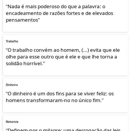
“
Nada é mais poderoso do que a palavra: o
encadeamento de razões fortes e de elevados
pensamentos
”
Trabalho
“
O trabalho convém ao homem, (...) evita que ele
olhe para esse outro que é ele e que lhe torna a
solidão horrível.
”
Dinheiro
“
O dinheiro é um dos fins para se viver feliz: os
homens transformaram-no no único fim.
”
Natureza
“
Definem-nos o milagre: uma derrogação das leis