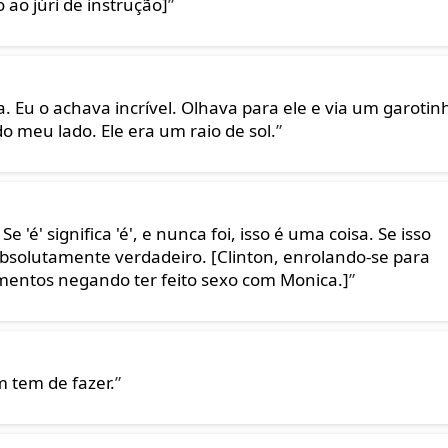
ao júri de instrução]
”
 Eu o achava incrível. Olhava para ele e via um garotin
o meu lado. Ele era um raio de sol.
”
e 'é' significa 'é', e nunca foi, isso é uma coisa. Se isso
absolutamente verdadeiro. [Clinton, enrolando-se para
poimentos negando ter feito sexo com Monica.]
”
 tem de fazer.
”