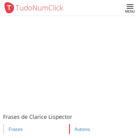
TudoNumClick
Me
MENU
Frases de Clarice Lispector
Frases
Autores