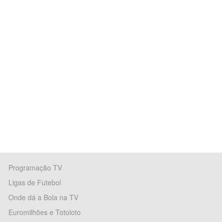
Programação TV
Ligas de Futebol
Onde dá a Bola na TV
Euromilhões e Totoloto