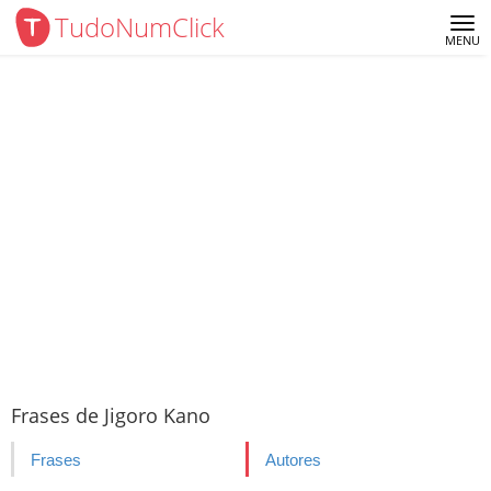
TudoNumClick
Me
MENU
Frases de Jigoro Kano
Frases
Autores