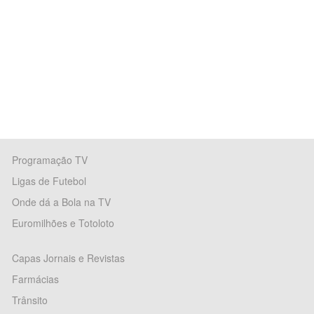
Programação TV
Ligas de Futebol
Onde dá a Bola na TV
Euromilhões e Totoloto
Capas Jornais e Revistas
Farmácias
Trânsito