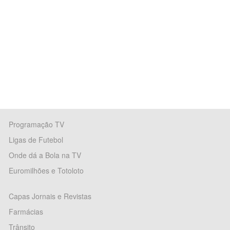
Programação TV
Ligas de Futebol
Onde dá a Bola na TV
Euromilhões e Totoloto
Capas Jornais e Revistas
Farmácias
Trânsito