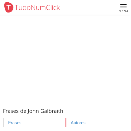
TudoNumClick
Me
MENU
Frases de John Galbraith
Frases
Autores