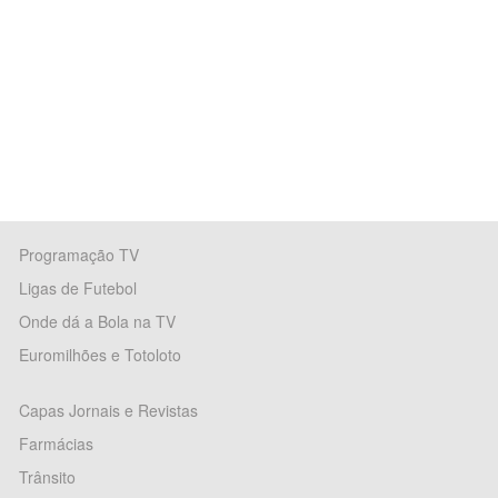
Programação TV
Ligas de Futebol
Onde dá a Bola na TV
Euromilhões e Totoloto
Capas Jornais e Revistas
Farmácias
Trânsito