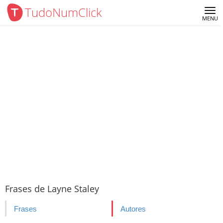
TudoNumClick
Me
MENU
Frases de Layne Staley
Frases
Autores