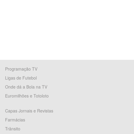
Programação TV
Ligas de Futebol
Onde dá a Bola na TV
Euromilhões e Totoloto
Capas Jornais e Revistas
Farmácias
Trânsito