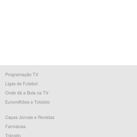
Programação TV
Ligas de Futebol
Onde dá a Bola na TV
Euromilhões e Totoloto
Capas Jornais e Revistas
Farmácias
Trânsito