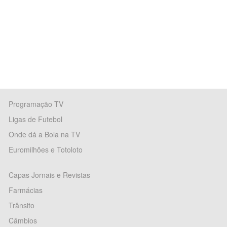
Programação TV
Ligas de Futebol
Onde dá a Bola na TV
Euromilhões e Totoloto
Capas Jornais e Revistas
Farmácias
Trânsito
Câmbios