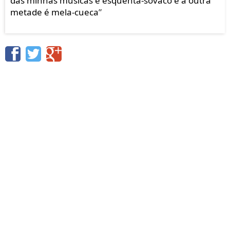
das minhas músicas é esquenta-sovaco e a outra
metade é mela-cueca
”