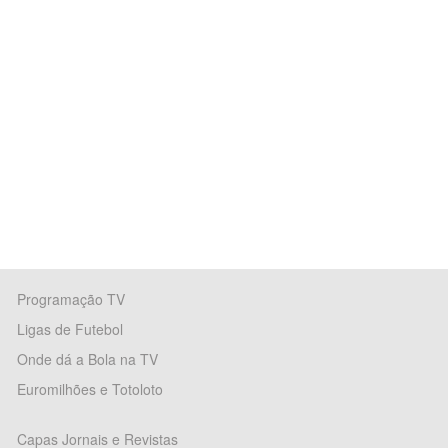
Programação TV
Ligas de Futebol
Onde dá a Bola na TV
Euromilhões e Totoloto
Capas Jornais e Revistas