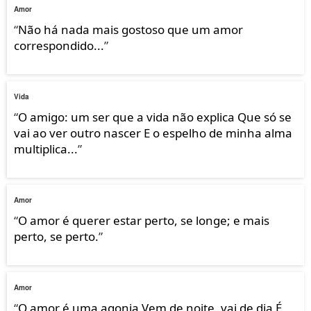
Amor
“
Não há nada mais gostoso que um amor
correspondido...
”
Vida
“
O amigo: um ser que a vida não explica Que só se
vai ao ver outro nascer E o espelho de minha alma
multiplica...
”
Amor
“
O amor é querer estar perto, se longe; e mais
perto, se perto.
”
Amor
“
O amor é uma agonia Vem de noite, vai de dia É