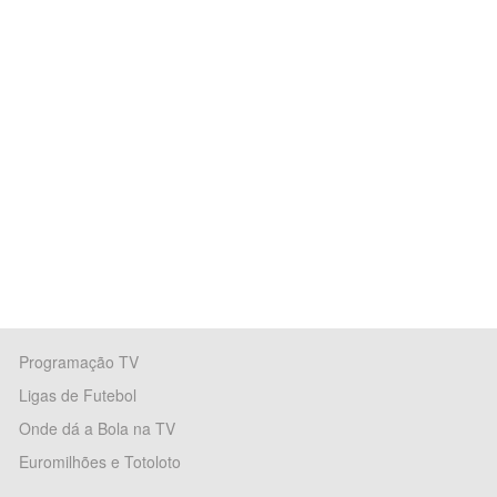
Programação TV
Ligas de Futebol
Onde dá a Bola na TV
Euromilhões e Totoloto