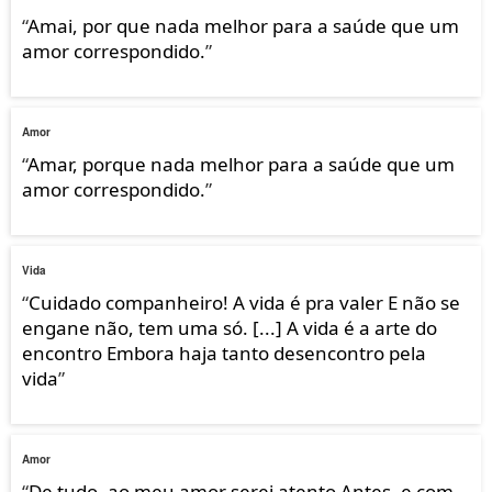
“
Amai, por que nada melhor para a saúde que um
amor correspondido.
”
Amor
“
Amar, porque nada melhor para a saúde que um
amor correspondido.
”
Vida
“
Cuidado companheiro! A vida é pra valer E não se
engane não, tem uma só. [...] A vida é a arte do
encontro Embora haja tanto desencontro pela
vida
”
Amor
“
De tudo, ao meu amor serei atento Antes, e com