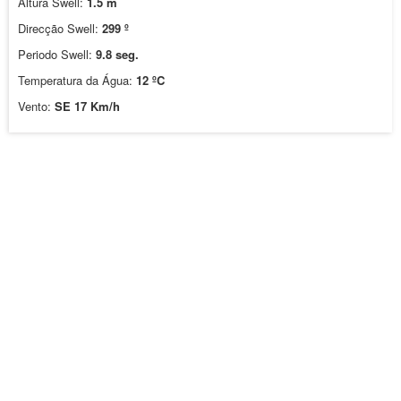
Altura Swell:
1.5 m
Direcção Swell:
299 º
Periodo Swell:
9.8 seg.
Temperatura da Água:
12 ºC
Vento:
SE 17 Km/h