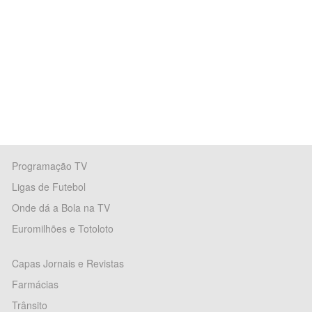
Programação TV
Ligas de Futebol
Onde dá a Bola na TV
Euromilhões e Totoloto
Capas Jornais e Revistas
Farmácias
Trânsito