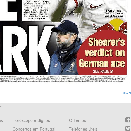
Site 
t
as
Horóscopo e Signos
O Tempo
Concertos em Portugal
Telefones Úteis