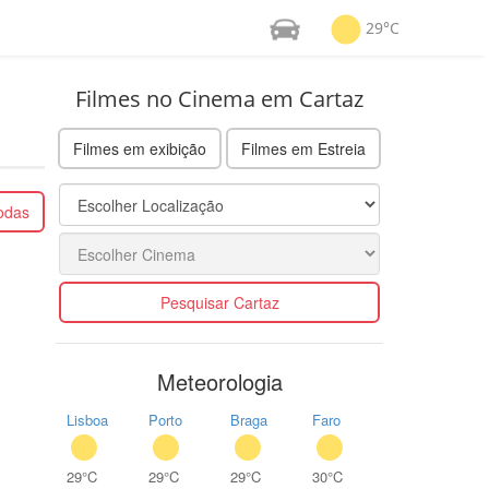
29°C
Filmes no Cinema em Cartaz
Filmes em exibição
Filmes em Estreia
todas
Pesquisar Cartaz
Meteorologia
Lisboa
Porto
Braga
Faro
29°C
29°C
29°C
30°C