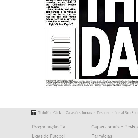
›
›
›
TudoNumClick
Capas dos Jornais
Desporto
Jornal Sun Spor
Programação TV
Capas Jornais e Revist
Ligas de Futebol
Farmácias