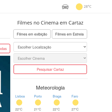
28°C
Filmes no Cinema em Cartaz
Filmes em exibição
Filmes em Estreia
todas
Pesquisar Cartaz
Meteorologia
Lisboa
Porto
Braga
Faro
22°C
21°C
22°C
27°C