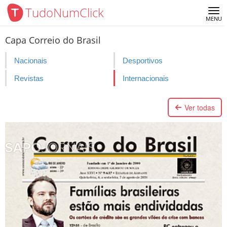
TudoNumClick
Me
MENU
Capa Correio do Brasil
Nacionais
Desportivos
Revistas
Internacionais
Ver todas