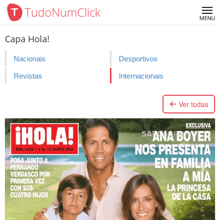
TudoNumClick
Me
MENU
Capa Hola!
Nacionais
Desportivos
Revistas
Internacionais
Ver todas