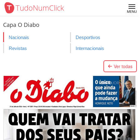
TudoNumClick
Me
MENU
Capa O Diabo
Nacionais
Desportivos
Revistas
Internacionais
Ver todas