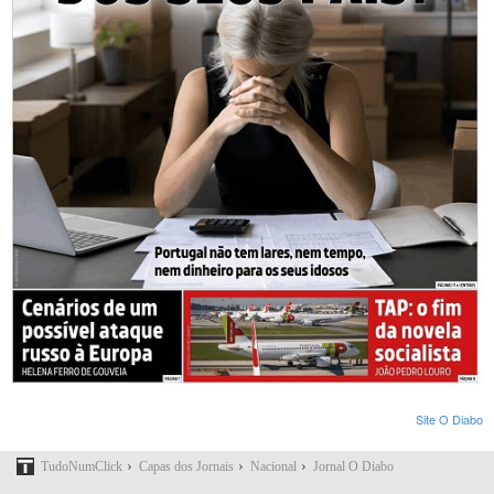
Site O Diabo
›
›
›
TudoNumClick
Capas dos Jornais
Nacional
Jornal O Diabo