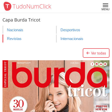
TudoNumClick
Me
MENU
Capa Burda Tricot
Nacionais
Desportivos
Revistas
Internacionais
Ver todas