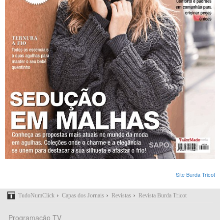
Site Burda Tricot
›
›
›
TudoNumClick
Capas dos Jornais
Revistas
Revista Burda Tricot
Programação TV