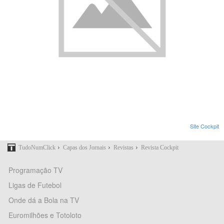
Site Cockpit
›
›
›
TudoNumClick
Capas dos Jornais
Revistas
Revista Cockpit
Programação TV
Ligas de Futebol
Onde dá a Bola na TV
Euromilhões e Totoloto