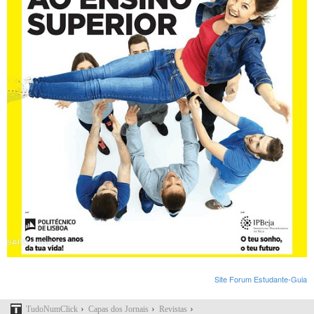
Site Forum Estudante-Guia
›
›
›
TudoNumClick
Capas dos Jornais
Revistas