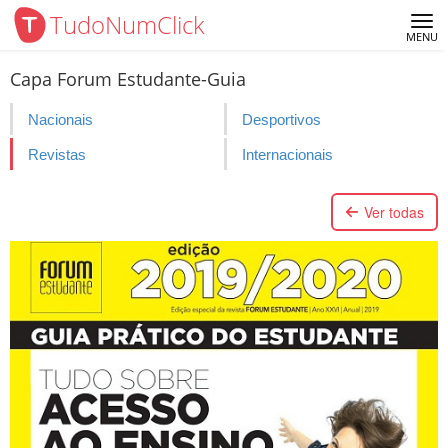
TudoNumClick
Me
MENU
Capa Forum Estudante-Guia
Nacionais
Desportivos
Revistas
Internacionais
Ver todas