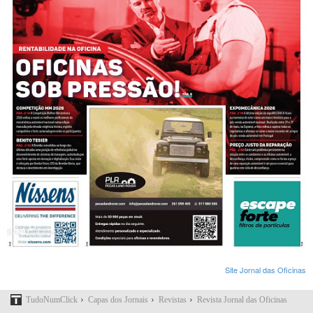
Site Jornal das Oficinas
›
›
›
TudoNumClick
Capas dos Jornais
Revistas
Revista Jornal das Oficinas