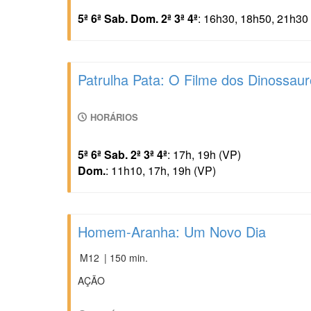
5ª 6ª Sab. Dom. 2ª 3ª 4ª
: 16h30, 18h50, 21h30
Patrulha Pata: O Filme dos Dinossau
HORÁRIOS
5ª 6ª Sab. 2ª 3ª 4ª
: 17h, 19h (VP)
Dom.
: 11h10, 17h, 19h (VP)
Homem-Aranha: Um Novo Dia
M12
| 150 min.
AÇÃO