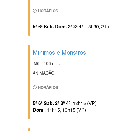
HORÁRIOS
5ª 6ª Sab. Dom. 2ª 3ª 4ª
: 13h30, 21h
Mínimos e Monstros
M6
| 103 min.
ANIMAÇÃO
HORÁRIOS
5ª 6ª Sab. 2ª 3ª 4ª
: 13h15 (VP)
Dom.
: 11h15, 13h15 (VP)