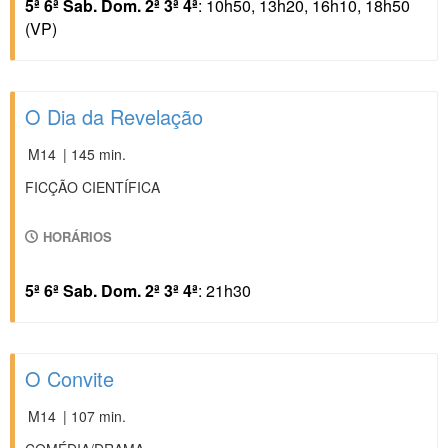
5ª 6ª Sab. Dom. 2ª 3ª 4ª
: 10h50, 13h20, 16h10, 18h50
(VP)
O Dia da Revelação
M14
| 145 min.
FICÇÃO CIENTÍFICA
HORÁRIOS
5ª 6ª Sab. Dom. 2ª 3ª 4ª
: 21h30
O Convite
M14
| 107 min.