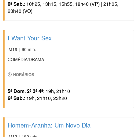
6ª Sab.
: 10h25, 13h15, 15h55, 18h40 (VP) | 21h05,
23h40 (VO)
I Want Your Sex
M16
| 90 min.
COMÉDIA/DRAMA
HORÁRIOS
5ª Dom. 2ª 3ª 4ª
: 19h, 21h10
6ª Sab.
: 19h, 21h10, 23h20
Homem-Aranha: Um Novo Dia
M12
| 150 min.