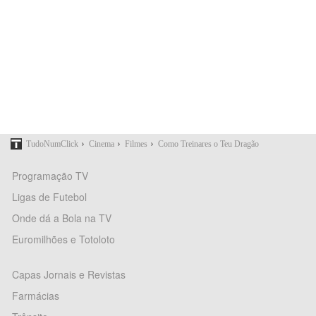
›
›
›
TudoNumClick
Cinema
Filmes
Como Treinares o Teu Dragão
Programação TV
Ligas de Futebol
Onde dá a Bola na TV
Euromilhões e Totoloto
Capas Jornais e Revistas
Farmácias