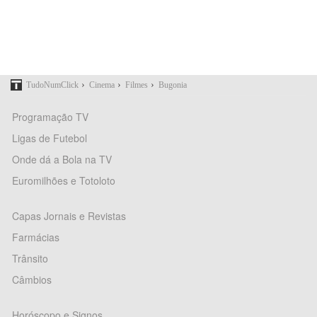
›
›
›
TudoNumClick
Cinema
Filmes
Bugonia
Programação TV
Ligas de Futebol
Onde dá a Bola na TV
Euromilhões e Totoloto
Capas Jornais e Revistas
Farmácias
Trânsito
Câmbios
Horóscopo e Signos