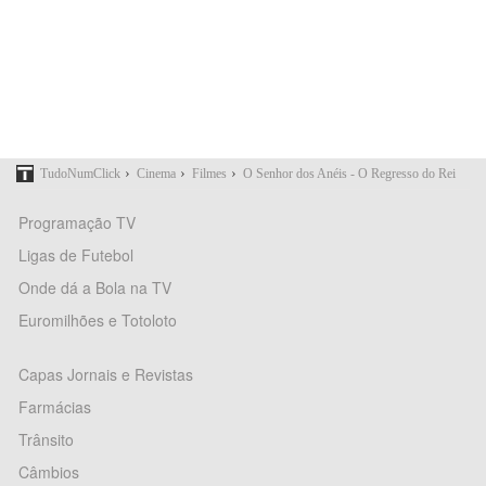
›
›
›
TudoNumClick
Cinema
Filmes
O Senhor dos Anéis - O Regresso do Rei
Programação TV
Ligas de Futebol
Onde dá a Bola na TV
Euromilhões e Totoloto
Capas Jornais e Revistas
Farmácias
Trânsito
Câmbios