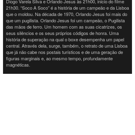
Diogo Varela Silva e Orlando Jesus às 21h00, inicio do filme
21h30. “Soco A Soco” é a história de um campeão e da Lisboa
que o moldou. Na década de 1970, Orlando Jesus foi mais do
que um pugilista. Orlando Jesus foi um campeão, o Pugilista
das mãos de ferro. Um homem com as suas cicatrizes, os
seus silêncios e os seus próprios códigos de honra. Uma
história de superação na qual o boxe desempenha um papel
central. Através dela, surge, também, o retrato de uma Lisboa
que já não cabe nos postais turísticos e de uma geração de
figuras marginais e, ao mesmo tempo, profundamente
magnéticas.