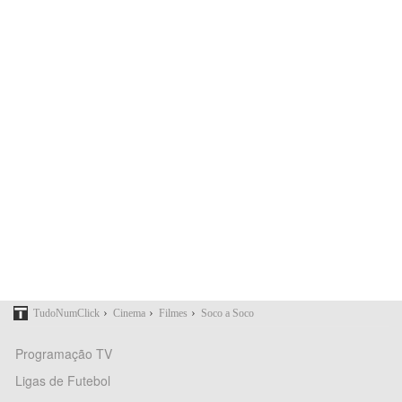
›
›
›
TudoNumClick
Cinema
Filmes
Soco a Soco
Programação TV
Ligas de Futebol