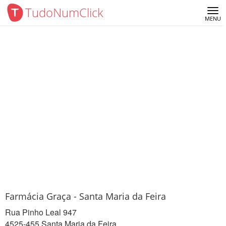
TudoNumClick
Me
MENU
Farmácia Graça - Santa Maria da Feira
Rua Pinho Leal 947
4525-455 Santa Maria da Feira