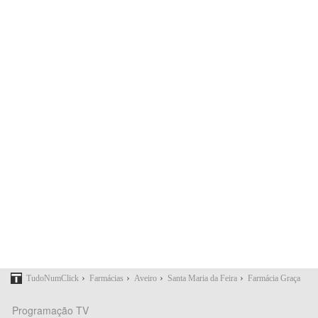
›
›
›
›
TudoNumClick
Farmácias
Aveiro
Santa Maria da Feira
Farmácia Graça
Programação TV