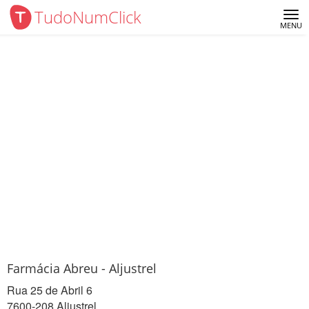
TudoNumClick
Me
MENU
Farmácia Abreu - Aljustrel
Rua 25 de Abril 6
7600-208 Aljustrel