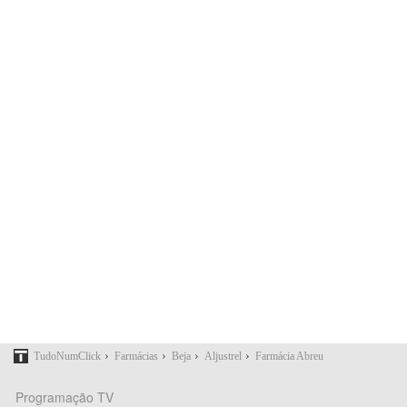
›
›
›
›
TudoNumClick
Farmácias
Beja
Aljustrel
Farmácia Abreu
Programação TV