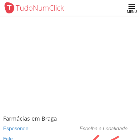
TudoNumClick
Me
MENU
Farmácias em Braga
Esposende
Escolha a Localidade
Fafe