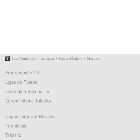
›
›
›
TudoNumClick
Farmácias
Ilha da Madeira
Machico
Programação TV
Ligas de Futebol
Onde dá a Bola na TV
Euromilhões e Totoloto
Capas Jornais e Revistas
Farmácias
Trânsito