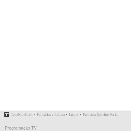
›
›
›
›
TudoNumClick
Farmácias
Lisboa
Loures
Farmácia Barreiros Faria
Programação TV