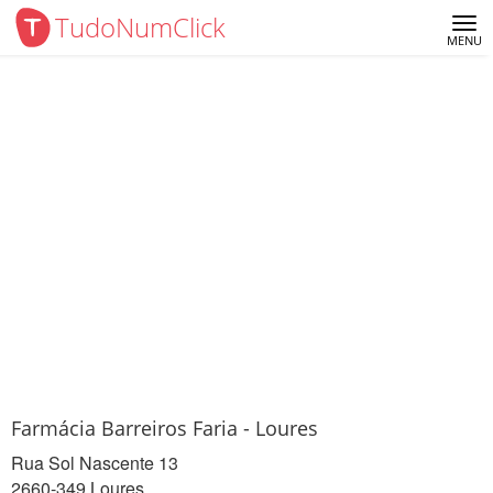
TudoNumClick
Me
MENU
Farmácia Barreiros Faria - Loures
Rua Sol Nascente 13
2660-349 Loures