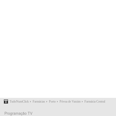
›
›
›
›
TudoNumClick
Farmácias
Porto
Póvoa de Varzim
Farmácia Central
Programação TV