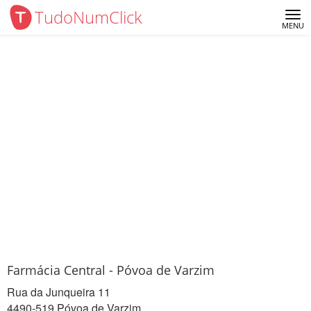
TudoNumClick
Me
MENU
Farmácia Central - Póvoa de Varzim
Rua da Junqueira 11
4490-519 Póvoa de Varzim