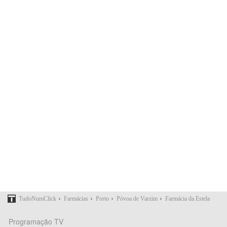
›
›
›
›
TudoNumClick
Farmácias
Porto
Póvoa de Varzim
Farmácia da Estela
Programação TV