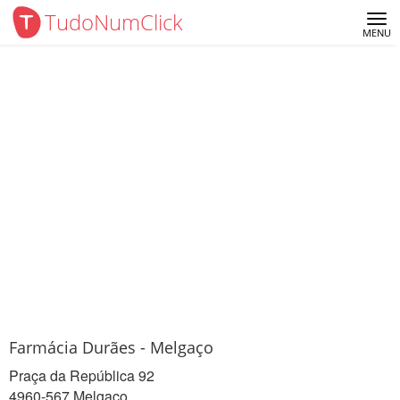
TudoNumClick
Me
MENU
Farmácia Durães - Melgaço
Praça da República 92
4960-567 Melgaço