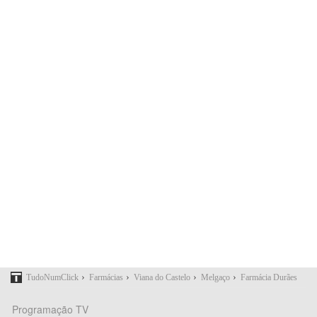
›
›
›
›
TudoNumClick
Farmácias
Viana do Castelo
Melgaço
Farmácia Durães
Programação TV