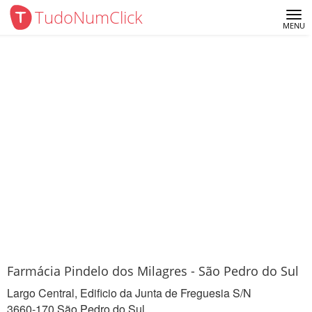
TudoNumClick
Me
MENU
Farmácia Pindelo dos Milagres - São Pedro do Sul
Largo Central, Edificio da Junta de Freguesia S/N
3660-170 São Pedro do Sul